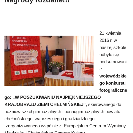
21 kwietnia
2016 r. w
naszej szkole
odbyło się
podsumowani
e
wojewódzkie
go konkursu
fotograficzne
go: „W POSZUKIWANIU NAJPIĘKNIEJSZEGO
KRAJOBRAZU ZIEMI CHEŁMIŃSKIEJ”
, skierowanego do
uczniów szkół gimnazjalnych i ponadgimnazjalnych powiatu
chełmińskiego, wąbrzeskiego i grudziądzkiego,
zorganizowanego wspólnie z Europejskim Centrum Wymiany
Młodzieży i Chełmińskim Domem Kultury.