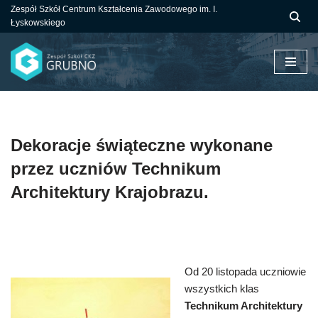
Zespół Szkół Centrum Kształcenia Zawodowego im. I.
Łyskowskiego
Przejdź
do
treści
Dekoracje świąteczne wykonane
przez uczniów Technikum
Architektury Krajobrazu.
Od 20 listopada uczniowie
wszystkich klas
Technikum Architektury