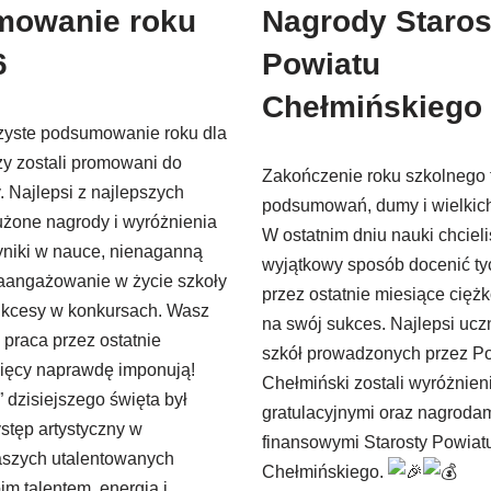
mowanie roku
Nagrody Staros
6
Powiatu
Chełmińskiego
zyste podsumowanie roku dla
zy zostali promowani do
Zakończenie roku szkolnego 
. Najlepsi z najlepszych
podsumowań, dumy i wielkich 
użone nagrody i wyróżnienia
W ostatnim dniu nauki chciel
yniki w nauce, nienaganną
wyjątkowy sposób docenić tyc
zaangażowanie w życie szkoły
przez ostatnie miesiące cięż
sukcesy w konkursach. Wasz
na swój sukces. Najlepsi ucz
a praca przez ostatnie
szkół prowadzonych przez P
sięcy naprawdę imponują!
Chełmiński zostali wyróżnieni
” dzisiejszego święta był
gratulacyjnymi oraz nagroda
stęp artystyczny w
finansowymi Starosty Powiat
szych utalentowanych
Chełmińskiego.
m talentem, energią i