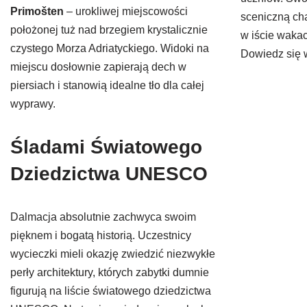
Primošten
– urokliwej miejscowości
sceniczną ch
położonej tuż nad brzegiem krystalicznie
w iście wakac
czystego Morza Adriatyckiego. Widoki na
Dowiedz się 
miejscu dosłownie zapierają dech w
piersiach i stanowią idealne tło dla całej
wyprawy.
Śladami Światowego
Dziedzictwa UNESCO
Dalmacja absolutnie zachwyca swoim
pięknem i bogatą historią. Uczestnicy
wycieczki mieli okazję zwiedzić niezwykłe
perły architektury, których zabytki dumnie
figurują na liście światowego dziedzictwa