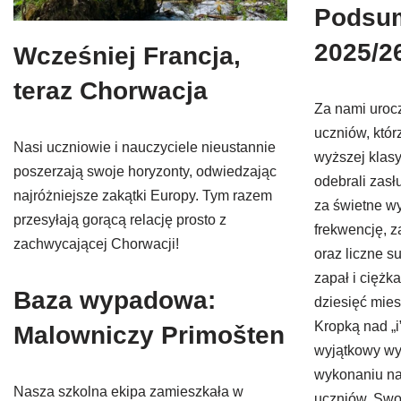
Podsu
2025/2
Wcześniej Francja,
teraz Chorwacja
Za nami uroc
uczniów, któr
Nasi uczniowie i nauczyciele nieustannie
wyższej klasy
poszerzają swoje horyzonty, odwiedzając
odebrali zasł
najróżniejsze zakątki Europy. Tym razem
za świetne w
przesyłają gorącą relację prosto z
frekwencję, 
zachwycającej Chorwacji!
oraz liczne 
zapał i ciężk
Baza wypadowa:
dziesięć mie
Kropką nad „i
Malowniczy Primošten
wyjątkowy wy
wykonaniu na
Nasza szkolna ekipa zamieszkała w
uczniów. Swoi