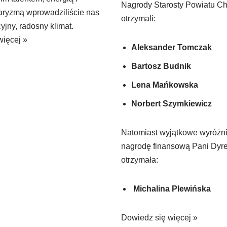
Nagrody Starosty Powiatu C
aryzmą wprowadziliście nas
otrzymali:
yjny, radosny klimat.
więcej »
Aleksander Tomczak
Bartosz Budnik
Lena Mańkowska
Norbert Szymkiewicz
Natomiast wyjątkowe wyróżni
nagrodę finansową Pani Dyre
otrzymała:
Michalina Plewińska
Dowiedz się więcej »