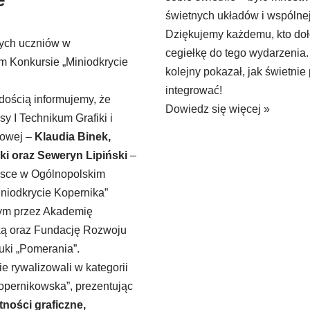
świetnych układów i wspólne
Dziękujemy każdemu, kto doł
ych uczniów w
cegiełkę do tego wydarzenia.
m Konkursie „Miniodkrycie
kolejny pokazał, jak świetnie 
integrować!
dością informujemy, że
Dowiedz się więcej »
sy I Technikum Grafiki i
frowej –
Klaudia Binek,
i oraz Seweryn Lipiński
–
ejsce w Ogólnopolskim
niodkrycie Kopernika”
ym przez Akademię
ą oraz Fundację Rozwoju
uki „Pomerania”.
e rywalizowali w kategorii
Kopernikowska”, prezentując
tności graficzne,