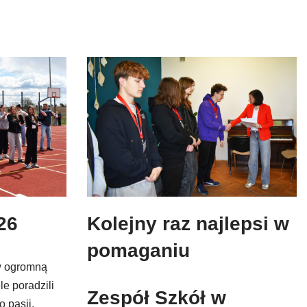
26
Kolejny raz najlepsi w
pomaganiu
w ogromną
e poradzili
Zespół Szkół w
 pasji,