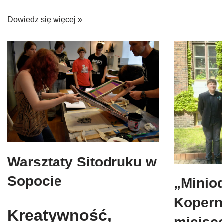
Dowiedz się więcej »
Warsztaty Sitodruku w
Sopocie
„Minio
Koperni
Kreatywność,
miejsc