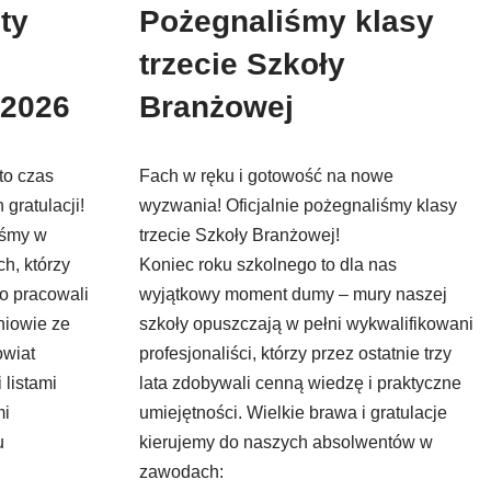
ty
Pożegnaliśmy klasy
trzecie Szkoły
 2026
Branżowej
to czas
Fach w ręku i gotowość na nowe
gratulacji!
wyzwania! Oficjalnie pożegnaliśmy klasy
iśmy w
trzecie Szkoły Branżowej!
h, którzy
Koniec roku szkolnego to dla nas
ko pracowali
wyjątkowy moment dumy – mury naszej
niowie ze
szkoły opuszczają w pełni wykwalifikowani
owiat
profesjonaliści, którzy przez ostatnie trzy
 listami
lata zdobywali cenną wiedzę i praktyczne
mi
umiejętności. Wielkie brawa i gratulacje
u
kierujemy do naszych absolwentów w
zawodach: