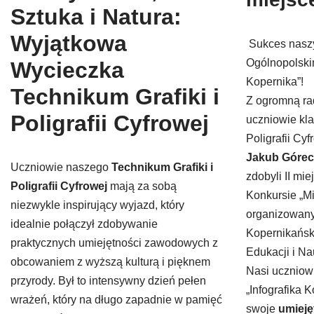
Sztuka i Natura:
Wyjątkowa
Sukces nasz
Ogólnopolski
Wycieczka
Kopernika”!
Technikum Grafiki i
Z ogromną ra
Poligrafii Cyfrowej
uczniowie kla
Poligrafii Cy
Jakub Góreck
Uczniowie naszego
Technikum Grafiki i
zdobyli II mi
Poligrafii Cyfrowej
mają za sobą
Konkursie „Mi
niezwykle inspirujący wyjazd, który
organizowan
idealnie połączył zdobywanie
Kopernikańsk
praktycznych umiejętności zawodowych z
Edukacji i Na
obcowaniem z wyższą kulturą i pięknem
Nasi uczniowi
przyrody. Był to intensywny dzień pełen
„Infografika 
wrażeń, który na długo zapadnie w pamięć
swoje
umieję