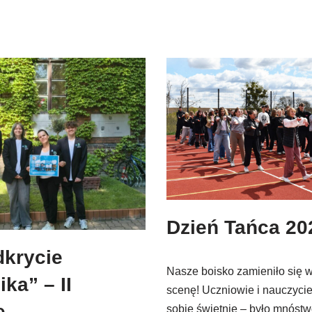
Dzień Tańca 20
dkrycie
Nasze boisko zamieniło się 
ka” – II
scenę! Uczniowie i nauczyciel
e
sobie świetnie – było mnóstwo