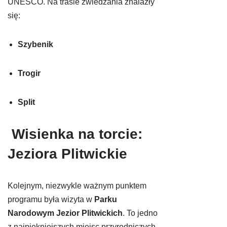
UNESCO. Na trasie zwiedzania znalazły
się:
Szybenik
Trogir
Split
Wisienka na torcie:
Jeziora Plitwickie
Kolejnym, niezwykle ważnym punktem
programu była wizyta w
Parku
Narodowym Jezior Plitwickich
. To jedno
z najpiękniejszych miejsc przyrodniczych