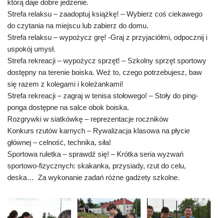
którą daje dobre jedzenie.
Strefa relaksu – zaadoptuj książkę! – Wybierz coś ciekawego
do czytania na miejscu lub zabierz do domu.
Strefa relaksu – wypożycz grę! -Graj z przyjaciółmi, odpocznij i
uspokój umysł.
Strefa rekreacji – wypożycz sprzęt! – Szkolny sprzęt sportowy
dostępny na terenie boiska. Weź to, czego potrzebujesz, baw
się razem z kolegami i koleżankami!
Strefa rekreacji – zagraj w tenisa stołowego! – Stoły do ping-
ponga dostępne na salce obok boiska.
Rozgrywki w siatkówkę – reprezentacje roczników
Konkurs rzutów karnych – Rywalizacja klasowa na płycie
głównej – celność, technika, siła!
Sportowa ruletka – sprawdź się! – Krótka seria wyzwań
sportowo-fizycznych: skakanka, przysiady, rzut do celu,
deska… Za wykonanie zadań różne gadżety szkolne.