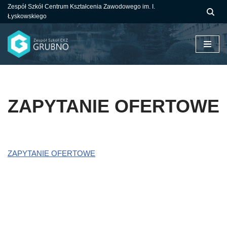
Zespół Szkół Centrum Kształcenia Zawodowego im. I.
Łyskowskiego
Przejdź
do
treści
ZAPYTANIE OFERTOWE
ZAPYTANIE OFERTOWE