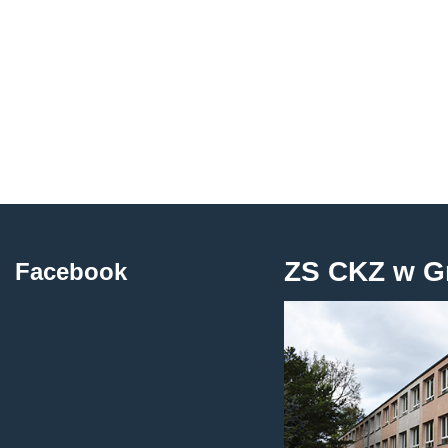
ZS CKZ w G
Facebook