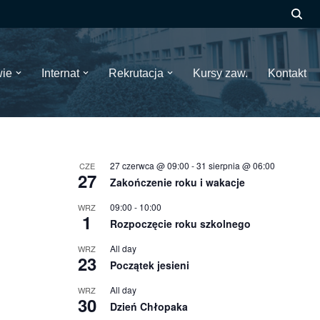
wie
Internat
Rekrutacja
Kursy zaw.
Kontakt
27 czerwca @ 09:00
-
31 sierpnia @ 06:00
CZE
27
Zakończenie roku i wakacje
09:00
-
10:00
WRZ
1
Rozpoczęcie roku szkolnego
All day
WRZ
23
Początek jesieni
All day
WRZ
30
Dzień Chłopaka