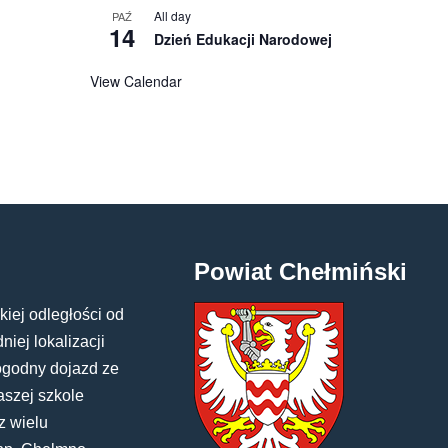
All day
PAŹ
14
Dzień Edukacji Narodowej
View Calendar
Powiat Chełmiński
kiej odległości od
iej lokalizacji
ogodny dojazd ze
aszej szkole
z wielu