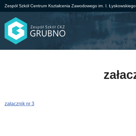
Zespół Szkół Centrum Kształcenia Zawodowego im. I. Łyskowskiego
Przejdź
do
treści
załac
załacznik nr 3