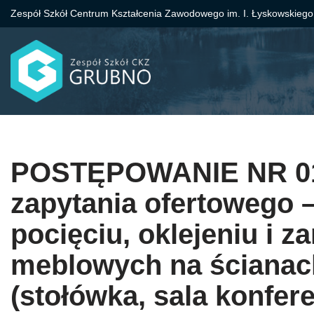
Zespół Szkół Centrum Kształcenia Zawodowego im. I. Łyskowskiego
Przejdź
do
treści
POSTĘPOWANIE NR 01/
zapytania ofertowego 
pocięciu, oklejeniu i 
meblowych na ścianac
(stołówka, sala konfer