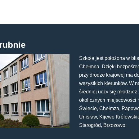
rubnie
Szkoła jest położona w blis
Chełmna. Dzięki bezpośredn
przy drodze krajowej ma d
wszystkich kierunków. W n
średniej uczy się młodzież 
okolicznych miejscowości 
Świecie, Chełmża, Papowo
Unisław, Kijewo Królewski
Starogród, Brzozowo.