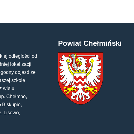
Powiat Chełmiński
kiej odległości od
iej lokalizacji
ogodny dojazd ze
aszej szkole
z wielu
np. Chełmno,
 Biskupie,
e, Lisewo,