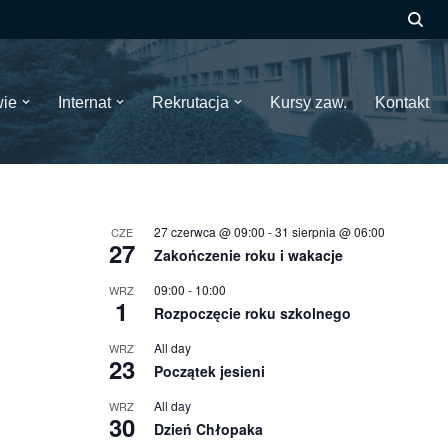
wie
Internat
Rekrutacja
Kursy zaw.
Kontakt
27 czerwca @ 09:00
-
31 sierpnia @ 06:00
CZE
27
Zakończenie roku i wakacje
09:00
-
10:00
WRZ
1
Rozpoczęcie roku szkolnego
All day
WRZ
23
Początek jesieni
All day
WRZ
30
Dzień Chłopaka