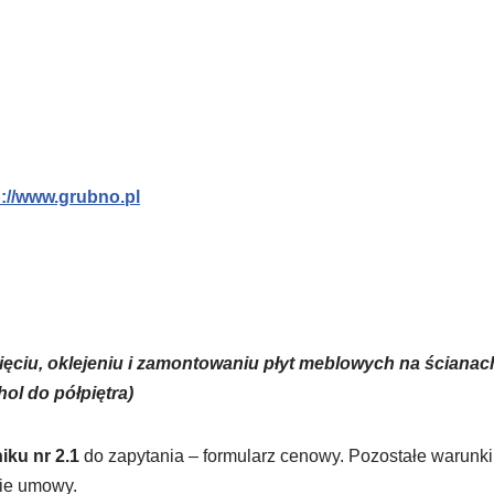
p://www.grubno.pl
ięciu, oklejeniu i zamontowaniu płyt meblowych na ścianac
ol do półpiętra)
iku nr 2.1
do zapytania – formularz cenowy. Pozostałe warunki
cie umowy.