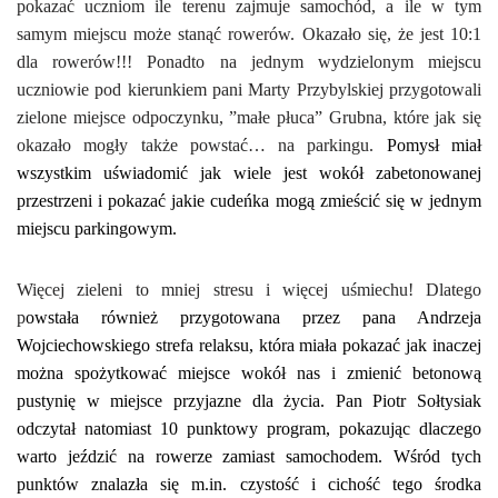
pokazać uczniom ile terenu zajmuje samochód, a ile w tym
samym miejscu może stanąć rowerów. Okazało się, że jest 10:1
dla rowerów!!! Ponadto na jednym wydzielonym miejscu
uczniowie pod kierunkiem pani Marty Przybylskiej przygotowali
zielone miejsce odpoczynku, ”małe płuca” Grubna, które jak się
okazało mogły także powstać… na parkingu.
Pomysł miał
wszystkim uświadomić jak wiele jest wokół zabetonowanej
przestrzeni i pokazać jakie cudeńka mogą zmieścić się w jednym
miejscu parkingowym.
Więcej zieleni to mniej stresu i więcej uśmiechu!
Dlatego
p
owstała również przygotowana przez pana Andrzeja
Wojciechowskiego strefa relaksu, która miała pokazać jak inaczej
można spożytkować miejsce wokół nas i zmienić betonową
pustynię w miejsce przyjazne dla życia. Pan Piotr Sołtysiak
odczytał natomiast 10 punktowy program, pokazując dlaczego
warto jeździć na rowerze zamiast samochodem. Wśród tych
punktów znalazła się m.in. czystość i cichość tego środka