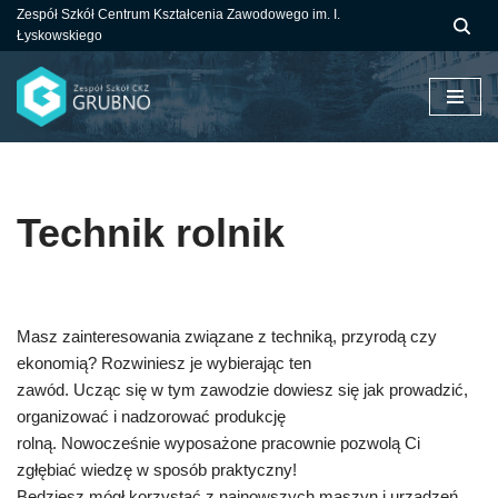
Zespół Szkół Centrum Kształcenia Zawodowego im. I.
Łyskowskiego
Przejdź
do
treści
Technik rolnik
Masz zainteresowania związane z techniką, przyrodą czy
ekonomią? Rozwiniesz je wybierając ten
zawód. Ucząc się w tym zawodzie dowiesz się jak prowadzić,
organizować i nadzorować produkcję
rolną. Nowocześnie wyposażone pracownie pozwolą Ci
zgłębiać wiedzę w sposób praktyczny!
Będziesz mógł korzystać z najnowszych maszyn i urządzeń