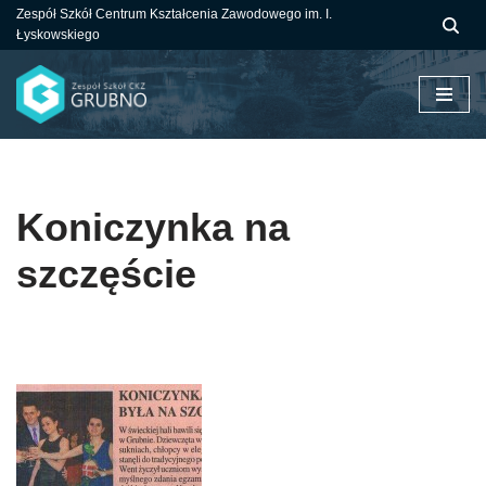
Zespół Szkół Centrum Kształcenia Zawodowego im. I.
Łyskowskiego
Przejdź
do
treści
Koniczynka na
szczęście