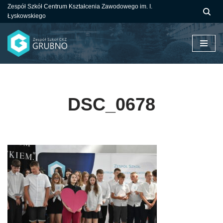
Zespół Szkół Centrum Kształcenia Zawodowego im. I.
Łyskowskiego
Przejdź
do
treści
DSC_0678