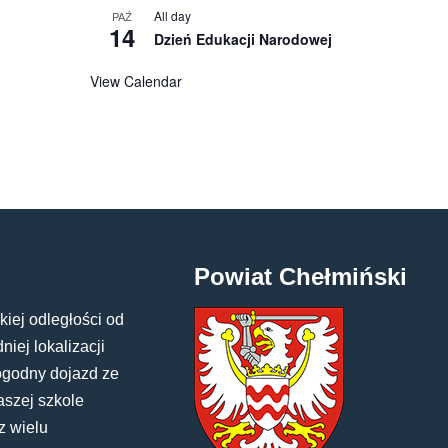
All day
PAŹ
14
Dzień Edukacji Narodowej
View Calendar
Powiat Chełmiński
kiej odległości od
iej lokalizacji
ogodny dojazd ze
aszej szkole
z wielu