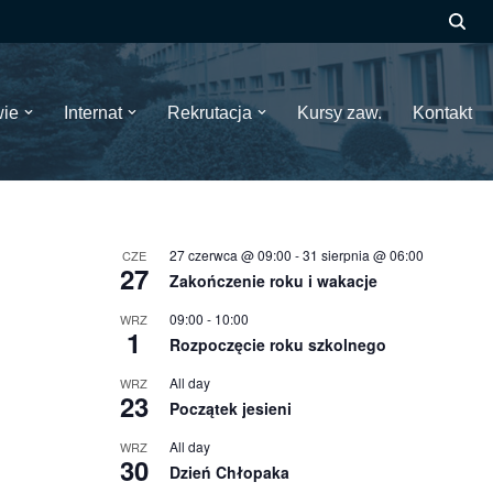
wie
Internat
Rekrutacja
Kursy zaw.
Kontakt
27 czerwca @ 09:00
-
31 sierpnia @ 06:00
CZE
27
Zakończenie roku i wakacje
09:00
-
10:00
WRZ
1
Rozpoczęcie roku szkolnego
All day
WRZ
23
Początek jesieni
All day
WRZ
30
Dzień Chłopaka