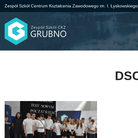
Zespół Szkół Centrum Kształcenia Zawodowego im. I. Łyskowskiego
Przejdź
do
treści
DSC