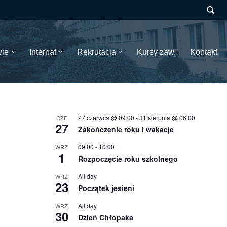
wie
Internat
Rekrutacja
Kursy zaw.
Kontakt
27 czerwca @ 09:00
-
31 sierpnia @ 06:00
CZE
27
Zakończenie roku i wakacje
09:00
-
10:00
WRZ
1
Rozpoczęcie roku szkolnego
All day
WRZ
23
Początek jesieni
All day
WRZ
30
Dzień Chłopaka