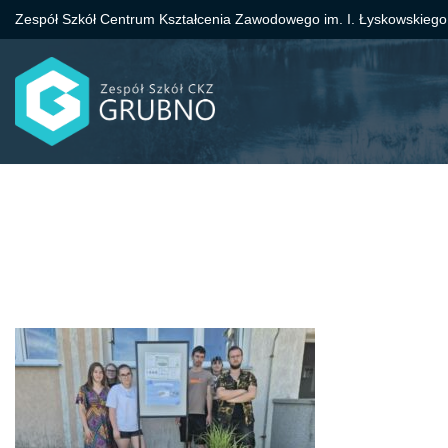
Zespół Szkół Centrum Kształcenia Zawodowego im. I. Łyskowskiego
Przejdź
do
treści