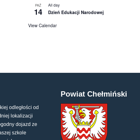
All day
PAŹ
14
Dzień Edukacji Narodowej
View Calendar
Powiat Chełmiński
kiej odległości od
iej lokalizacji
ogodny dojazd ze
aszej szkole