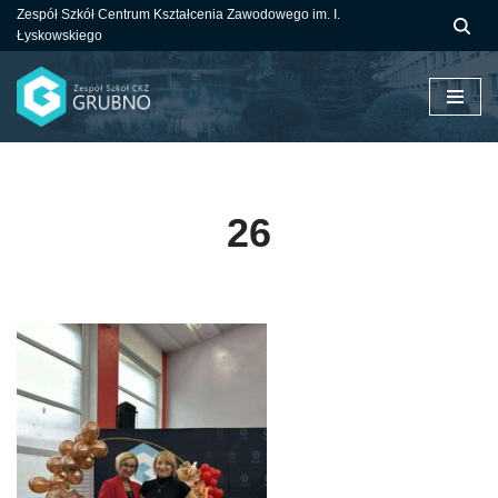
Zespół Szkół Centrum Kształcenia Zawodowego im. I.
Łyskowskiego
Przejdź
do
treści
26