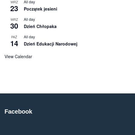
All day
WRZ
23
Początek jesieni
All day
WRZ
30
Dzień Chłopaka
All day
PAŹ
14
Dzień Edukacji Narodowej
View Calendar
Facebook