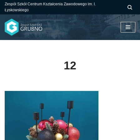
Zespół Szkół Centrum Kształcenia Zawodowego im. I.
Łyskowskiego
Przejdź
do
treści
12