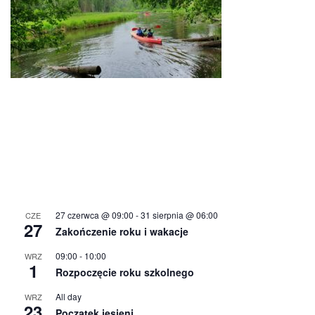
27 czerwca @ 09:00
-
31 sierpnia @ 06:00
CZE
27
Zakończenie roku i wakacje
09:00
-
10:00
WRZ
1
Rozpoczęcie roku szkolnego
All day
WRZ
23
Początek jesieni