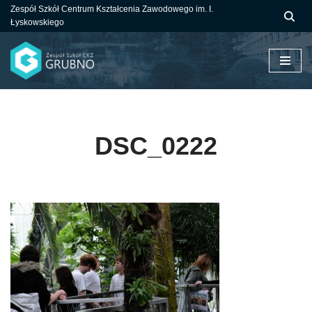
Zespół Szkół Centrum Kształcenia Zawodowego im. I.
Łyskowskiego
Przejdź
do
treści
DSC_0222