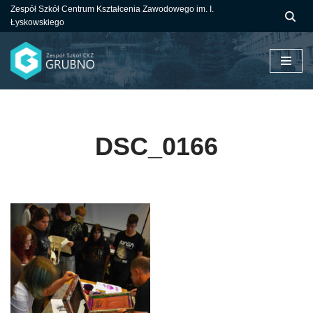
Zespół Szkół Centrum Kształcenia Zawodowego im. I.
Łyskowskiego
Przejdź
do
treści
DSC_0166