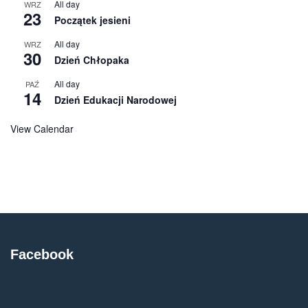
All day
WRZ
23
Początek jesieni
All day
WRZ
30
Dzień Chłopaka
All day
PAŹ
14
Dzień Edukacji Narodowej
View Calendar
Facebook