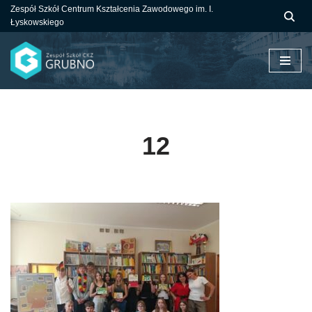
Zespół Szkół Centrum Kształcenia Zawodowego im. I.
Łyskowskiego
Przejdź
do
treści
12