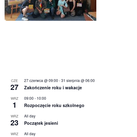
27 czerwca @ 09:00
-
31 sierpnia @ 06:00
CZE
27
Zakończenie roku i wakacje
09:00
-
10:00
WRZ
1
Rozpoczęcie roku szkolnego
All day
WRZ
23
Początek jesieni
All day
WRZ