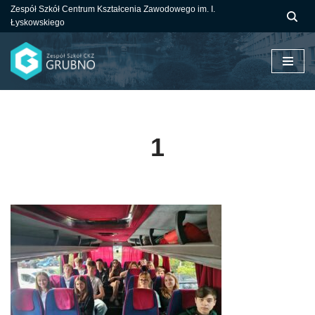
Zespół Szkół Centrum Kształcenia Zawodowego im. I.
Łyskowskiego
Przejdź
do
treści
1