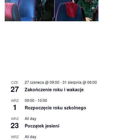
27 czerwca @ 09:00
-
31 sierpnia @ 06:00
CZE
27
Zakończenie roku i wakacje
09:00
-
10:00
WRZ
1
Rozpoczęcie roku szkolnego
All day
WRZ
23
Początek jesieni
All day
WRZ