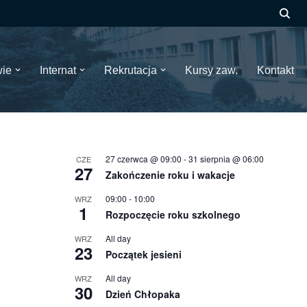
wie
Internat
Rekrutacja
Kursy zaw.
Kontakt
27 czerwca @ 09:00
-
31 sierpnia @ 06:00
CZE
27
Zakończenie roku i wakacje
09:00
-
10:00
WRZ
1
Rozpoczęcie roku szkolnego
All day
WRZ
23
Początek jesieni
All day
WRZ
30
Dzień Chłopaka