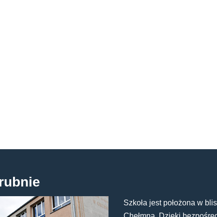
rubnie
Szkoła jest położona w blis
Chełmna. Dzięki bezpośredn