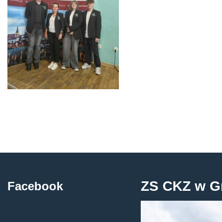
ZS CKZ w G
Facebook