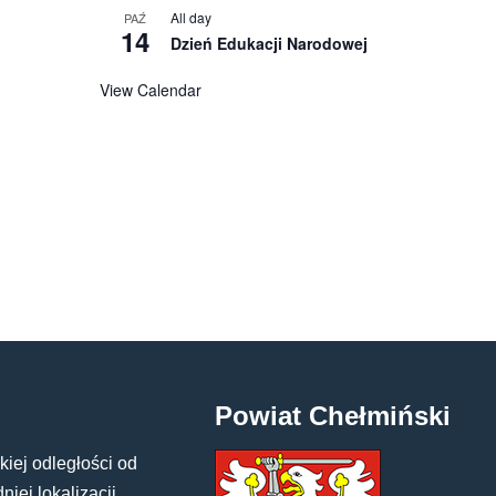
All day
PAŹ
14
Dzień Edukacji Narodowej
View Calendar
Powiat Chełmiński
kiej odległości od
iej lokalizacji