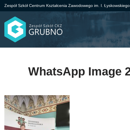
Zespół Szkół Centrum Kształcenia Zawodowego im. I. Łyskowskiego
Przejdź
do
treści
WhatsApp Image 20