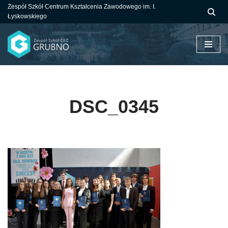
Zespół Szkół Centrum Kształcenia Zawodowego im. I.
Łyskowskiego
Przejdź
do
treści
DSC_0345