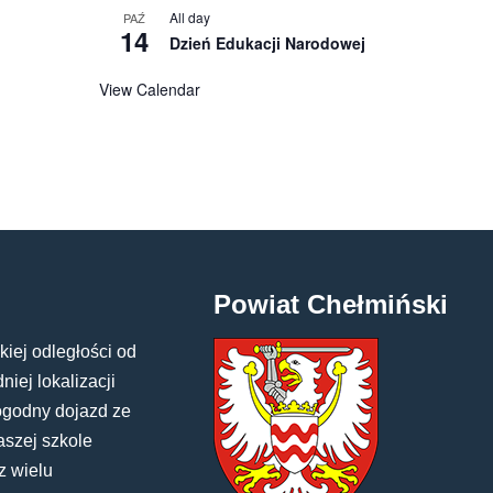
All day
PAŹ
14
Dzień Edukacji Narodowej
View Calendar
Powiat Chełmiński
kiej odległości od
iej lokalizacji
ogodny dojazd ze
aszej szkole
z wielu