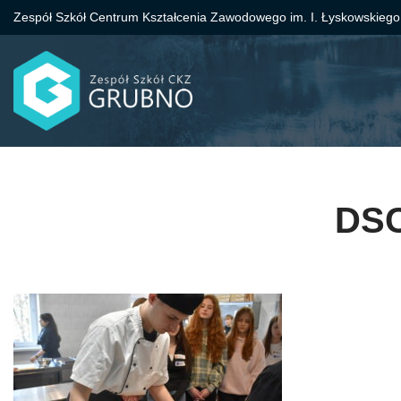
Zespół Szkół Centrum Kształcenia Zawodowego im. I. Łyskowskiego
Przejdź
do
treści
DSC