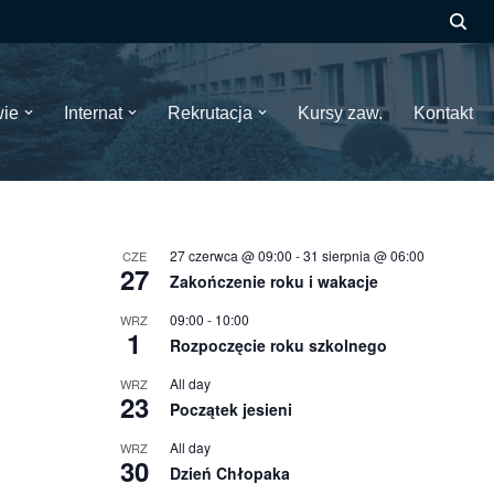
wie
Internat
Rekrutacja
Kursy zaw.
Kontakt
27 czerwca @ 09:00
-
31 sierpnia @ 06:00
CZE
27
Zakończenie roku i wakacje
09:00
-
10:00
WRZ
1
Rozpoczęcie roku szkolnego
All day
WRZ
23
Początek jesieni
All day
WRZ
30
Dzień Chłopaka