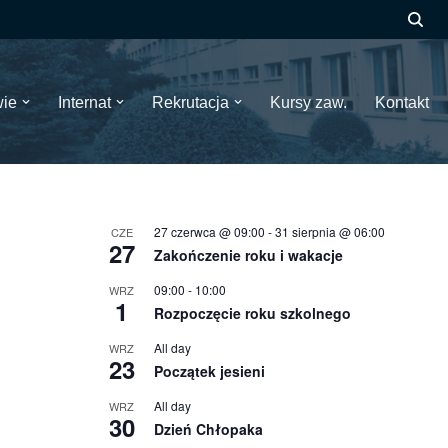
wie
Internat
Rekrutacja
Kursy zaw.
Kontakt
27 czerwca @ 09:00
-
31 sierpnia @ 06:00
CZE
27
Zakończenie roku i wakacje
09:00
-
10:00
WRZ
1
Rozpoczęcie roku szkolnego
All day
WRZ
23
Początek jesieni
All day
WRZ
30
Dzień Chłopaka