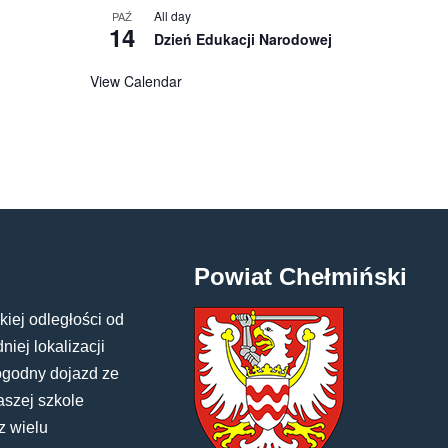
All day
PAŹ
14
Dzień Edukacji Narodowej
View Calendar
Powiat Chełmiński
kiej odległości od
iej lokalizacji
ogodny dojazd ze
aszej szkole
z wielu