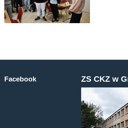
ZS CKZ w G
Facebook