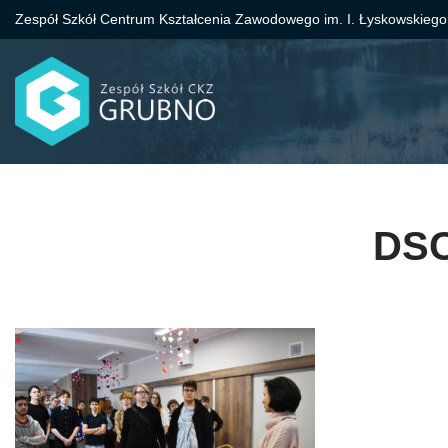
Zespół Szkół Centrum Kształcenia Zawodowego im. I. Łyskowskiego
Przejdź
do
treści
DSC