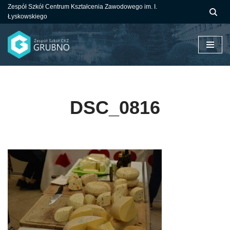
Zespół Szkół Centrum Kształcenia Zawodowego im. I.
Łyskowskiego
Przejdź
do
treści
DSC_0816