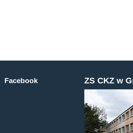
ZS CKZ w G
Facebook