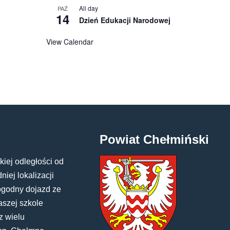
All day
PAŹ
14
Dzień Edukacji Narodowej
View Calendar
Powiat Chełmiński
kiej odległości od
iej lokalizacji
ogodny dojazd ze
aszej szkole
z wielu