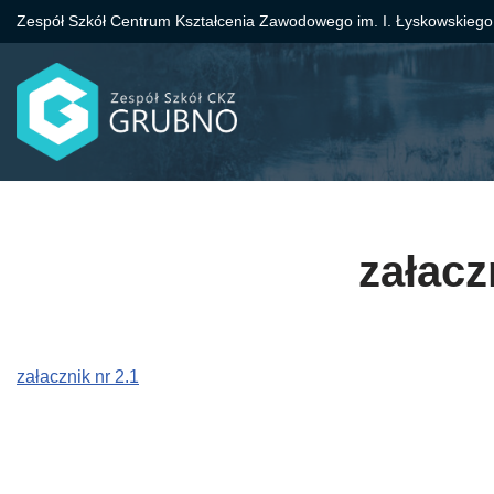
Zespół Szkół Centrum Kształcenia Zawodowego im. I. Łyskowskiego
Przejdź
do
treści
załacz
załacznik nr 2.1