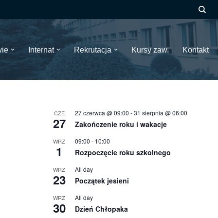
wie
Internat
Rekrutacja
Kursy zaw.
Kontakt
27 czerwca @ 09:00
-
31 sierpnia @ 06:00
CZE
27
Zakończenie roku i wakacje
09:00
-
10:00
WRZ
1
Rozpoczęcie roku szkolnego
All day
WRZ
23
Początek jesieni
All day
WRZ
30
Dzień Chłopaka