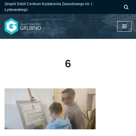
Zespół Szkół Centrum Kształcenia Zawodowego im. I.
Łyskowskiego
Przejdź
do
treści
6