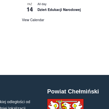
All day
PAŹ
14
Dzień Edukacji Narodowej
View Calendar
Powiat Chełmiński
kiej odległości od
iej lokalizacji