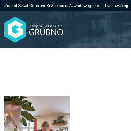
Zespół Szkół Centrum Kształcenia Zawodowego im. I. Łyskowskiego
Przejdź
do
treści