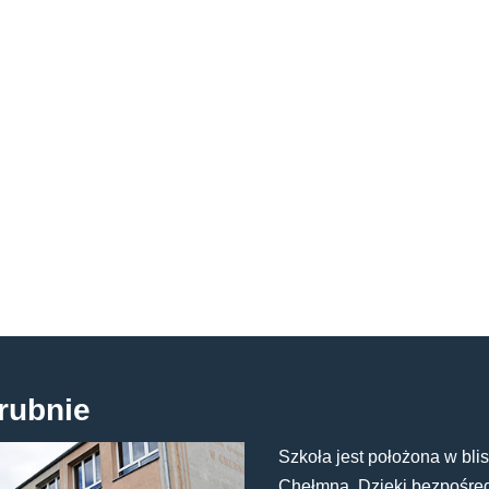
rubnie
Szkoła jest położona w blis
Chełmna. Dzięki bezpośredn