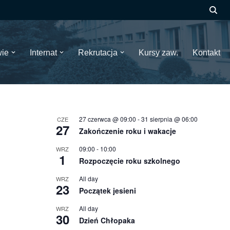
wie
Internat
Rekrutacja
Kursy zaw.
Kontakt
27 czerwca @ 09:00
-
31 sierpnia @ 06:00
CZE
27
Zakończenie roku i wakacje
09:00
-
10:00
WRZ
1
Rozpoczęcie roku szkolnego
All day
WRZ
23
Początek jesieni
All day
WRZ
30
Dzień Chłopaka