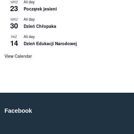
All day
WRZ
23
Początek jesieni
All day
WRZ
30
Dzień Chłopaka
All day
PAŹ
14
Dzień Edukacji Narodowej
View Calendar
Facebook