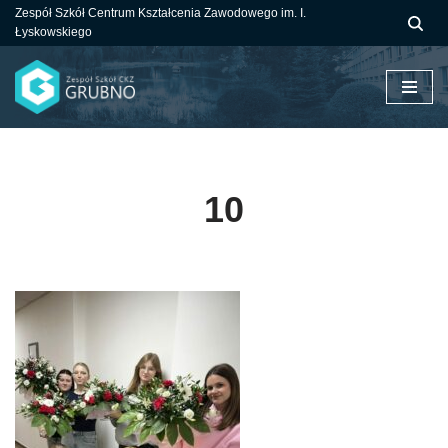
Zespół Szkół Centrum Kształcenia Zawodowego im. I.
Łyskowskiego
Przejdź
do
treści
10