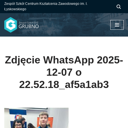
Zespół Szkół Centrum Kształcenia Zawodowego im. I.
Łyskowskiego
Przejdź
do
treści
Zdjęcie WhatsApp 2025-
12-07 o
22.52.18_af5a1ab3