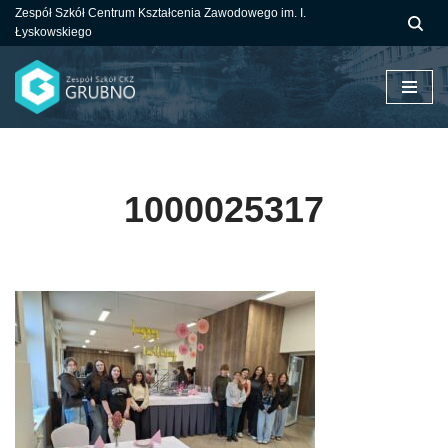
Zespół Szkół Centrum Kształcenia Zawodowego im. I.
Łyskowskiego
Przejdź
do
treści
1000025317