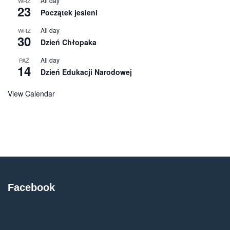
All day
WRZ
23
Początek jesieni
All day
WRZ
30
Dzień Chłopaka
All day
PAŹ
14
Dzień Edukacji Narodowej
View Calendar
Facebook