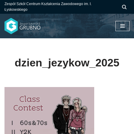
Zespół Szkół Centrum Kształcenia Zawodowego im. I.
Łyskowskiego
Przejdź
do
treści
dzien_jezykow_2025