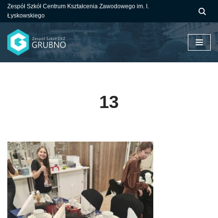
Zespół Szkół Centrum Kształcenia Zawodowego im. I.
Łyskowskiego
Przejdź
do
treści
13