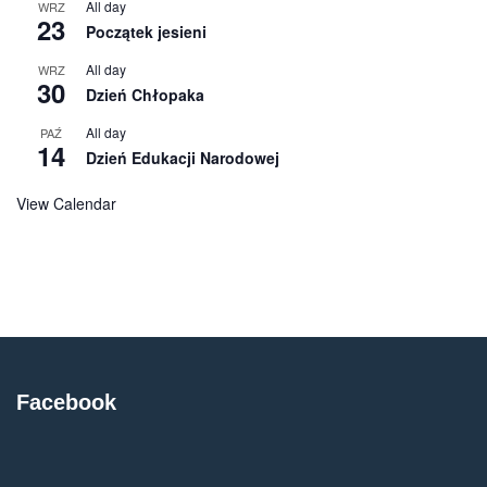
All day
WRZ
23
Początek jesieni
All day
WRZ
30
Dzień Chłopaka
All day
PAŹ
14
Dzień Edukacji Narodowej
View Calendar
Facebook