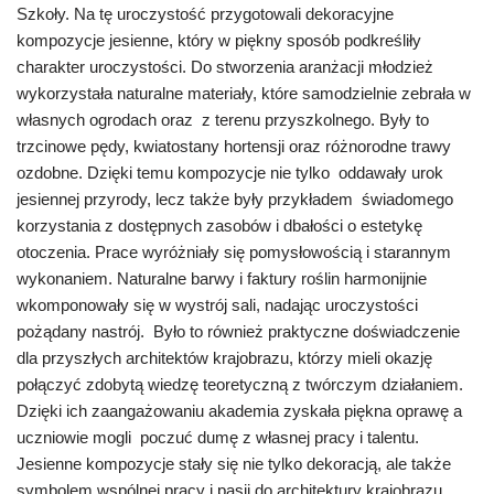
Szkoły. Na tę uroczystość przygotowali dekoracyjne
kompozycje jesienne, który w piękny sposób podkreśliły
charakter uroczystości. Do stworzenia aranżacji młodzież
wykorzystała naturalne materiały, które samodzielnie zebrała w
własnych ogrodach oraz z terenu przyszkolnego. Były to
trzcinowe pędy, kwiatostany hortensji oraz różnorodne trawy
ozdobne. Dzięki temu kompozycje nie tylko oddawały urok
jesiennej przyrody, lecz także były przykładem świadomego
korzystania z dostępnych zasobów i dbałości o estetykę
otoczenia. Prace wyróżniały się pomysłowością i starannym
wykonaniem. Naturalne barwy i faktury roślin harmonijnie
wkomponowały się w wystrój sali, nadając uroczystości
pożądany nastrój.
Było to również praktyczne doświadczenie
dla przyszłych architektów krajobrazu, którzy mieli okazję
połączyć zdobytą wiedzę teoretyczną z twórczym działaniem.
Dzięki ich zaangażowaniu akademia zyskała piękna oprawę a
uczniowie mogli poczuć dumę z własnej pracy i talentu.
Jesienne kompozycje stały się nie tylko dekoracją, ale także
symbolem wspólnej pracy i pasji do architektury krajobrazu.