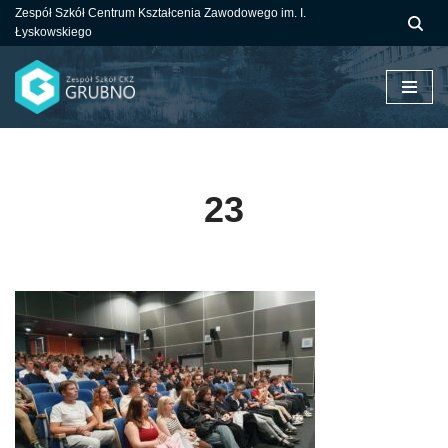
Zespół Szkół Centrum Kształcenia Zawodowego im. I.
Łyskowskiego
Przejdź
do
treści
23