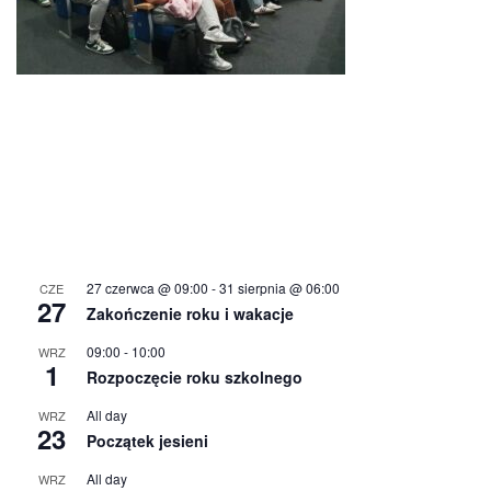
27 czerwca @ 09:00
-
31 sierpnia @ 06:00
CZE
27
Zakończenie roku i wakacje
09:00
-
10:00
WRZ
1
Rozpoczęcie roku szkolnego
All day
WRZ
23
Początek jesieni
All day
WRZ