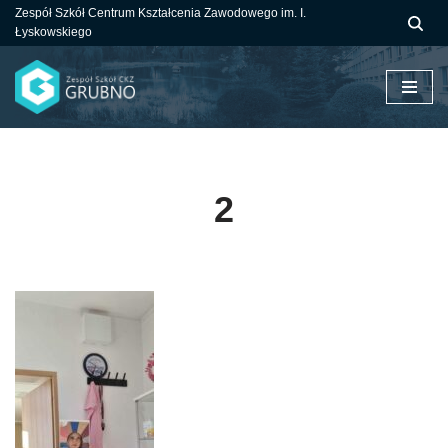
Zespół Szkół Centrum Kształcenia Zawodowego im. I.
Łyskowskiego
Przejdź
do
treści
2