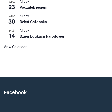
All day
WRZ
23
Początek jesieni
All day
WRZ
30
Dzień Chłopaka
All day
PAŹ
14
Dzień Edukacji Narodowej
View Calendar
Facebook