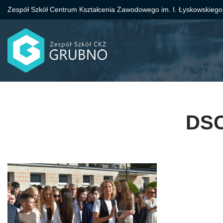
Zespół Szkół Centrum Kształcenia Zawodowego im. I. Łyskowskiego
Przejdź
do
treści
DSC