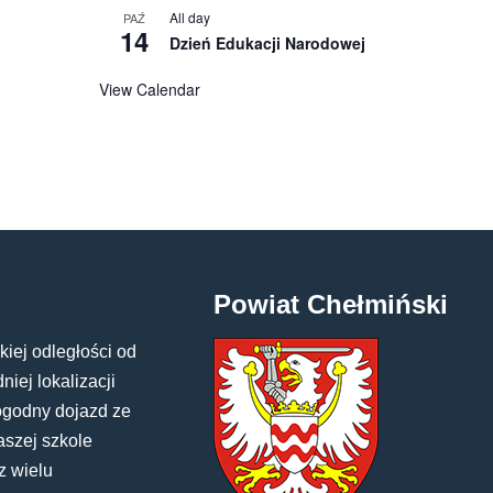
All day
PAŹ
14
Dzień Edukacji Narodowej
View Calendar
Powiat Chełmiński
kiej odległości od
iej lokalizacji
ogodny dojazd ze
aszej szkole
z wielu