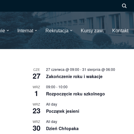
wie
Internat
Rekrutacja
Kursy zaw.
Kontakt
27 czerwca @ 09:00
-
31 sierpnia @ 06:00
CZE
27
Zakończenie roku i wakacje
09:00
-
10:00
WRZ
1
Rozpoczęcie roku szkolnego
All day
WRZ
23
Początek jesieni
All day
WRZ
30
Dzień Chłopaka