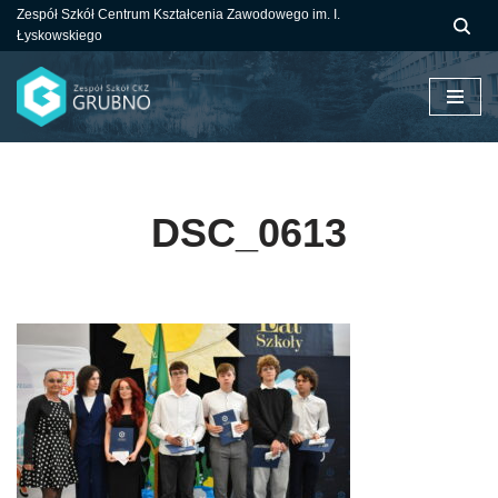
Zespół Szkół Centrum Kształcenia Zawodowego im. I.
Łyskowskiego
Przejdź
do
treści
DSC_0613