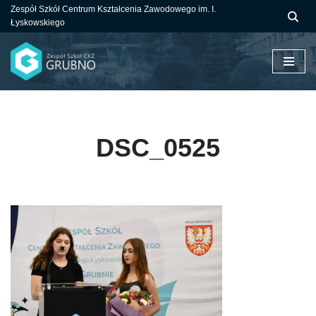
Zespół Szkół Centrum Kształcenia Zawodowego im. I.
Łyskowskiego
Przejdź
do
treści
DSC_0525