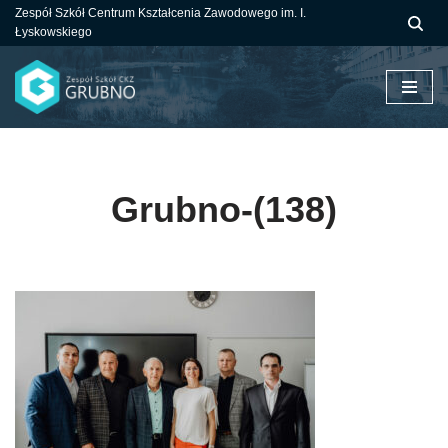
Zespół Szkół Centrum Kształcenia Zawodowego im. I.
Łyskowskiego
Przejdź
do
treści
Grubno-(138)