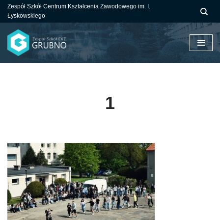
Zespół Szkół Centrum Kształcenia Zawodowego im. I.
Łyskowskiego
Przejdź
do
treści
1