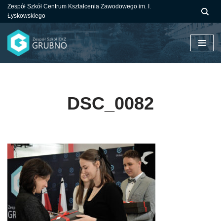
Zespół Szkół Centrum Kształcenia Zawodowego im. I.
Łyskowskiego
Przejdź
do
treści
DSC_0082