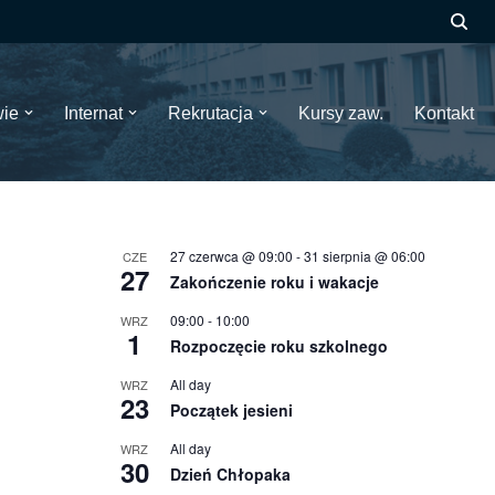
wie
Internat
Rekrutacja
Kursy zaw.
Kontakt
27 czerwca @ 09:00
-
31 sierpnia @ 06:00
CZE
27
Zakończenie roku i wakacje
09:00
-
10:00
WRZ
1
Rozpoczęcie roku szkolnego
All day
WRZ
23
Początek jesieni
All day
WRZ
30
Dzień Chłopaka