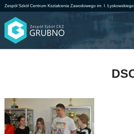
Zespół Szkół Centrum Kształcenia Zawodowego im. I. Łyskowskiego
Przejdź
do
treści
DSC