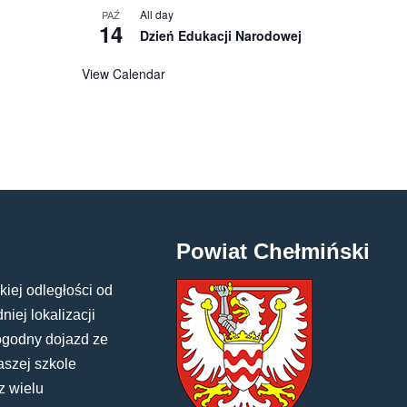
All day
PAŹ
14
Dzień Edukacji Narodowej
View Calendar
Powiat Chełmiński
kiej odległości od
iej lokalizacji
ogodny dojazd ze
aszej szkole
z wielu