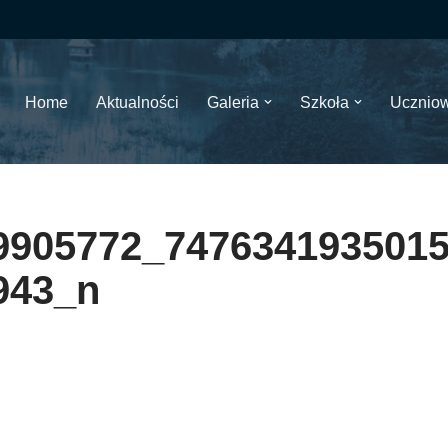
Home
Aktualności
Galeria
Szkoła
Ucznio
9905772_747634193501
943_n