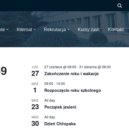
wie
Internat
Rekrutacja
Kursy zaw.
Kontakt
27 czerwca @ 09:00
-
31 sierpnia @ 06:00
59
CZE
27
Zakończenie roku i wakacje
09:00
-
10:00
WRZ
1
Rozpoczęcie roku szkolnego
All day
WRZ
23
Początek jesieni
All day
WRZ
30
Dzień Chłopaka