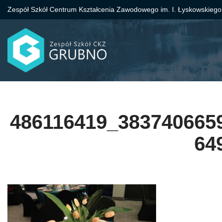
Zespół Szkół Centrum Kształcenia Zawodowego im. I. Łyskowskiego
Przejdź
do
treści
486116419_383740665
64