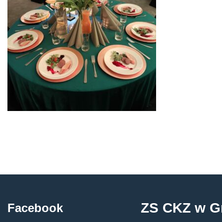
ZS CKZ w G
Facebook