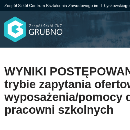
Zespół Szkół Centrum Kształcenia Zawodowego im. I. Łyskowskiego
Przejdź
do
treści
WYNIKI POSTĘPOWANI
trybie zapytania ofert
wyposażenia/pomocy 
pracowni szkolnych