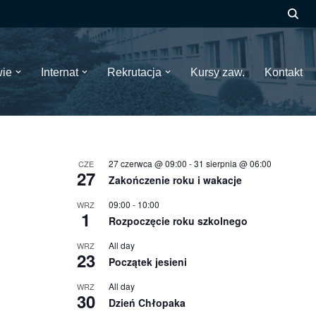
wie
Internat
Rekrutacja
Kursy zaw.
Kontakt
27 czerwca @ 09:00
-
31 sierpnia @ 06:00
CZE
27
Zakończenie roku i wakacje
09:00
-
10:00
WRZ
1
Rozpoczęcie roku szkolnego
All day
WRZ
23
Początek jesieni
All day
WRZ
30
Dzień Chłopaka