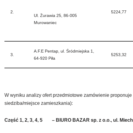
2.
5224,77
Ul. Żurawia 25, 86-005
Murowaniec
A.F.E Pentap, ul. Śródmiejska 1,
3.
5253,32
64-920 Piła
W wyniku analizy ofert przedmiotowe zamówienie proponuj
siedziba/miejsce zamieszkania):
Część 1, 2, 3, 4, 5 – BIURO BAZAR sp. z o.o., ul. Mie