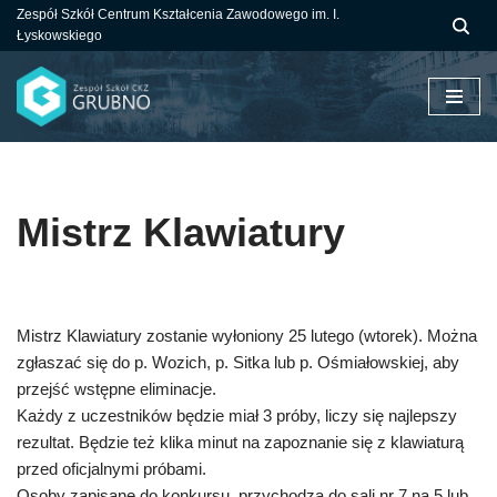
Zespół Szkół Centrum Kształcenia Zawodowego im. I.
Łyskowskiego
Przejdź
do
treści
Mistrz Klawiatury
Mistrz Klawiatury zostanie wyłoniony 25 lutego (wtorek). Można
zgłaszać się do p. Wozich, p. Sitka lub p. Ośmiałowskiej, aby
przejść wstępne eliminacje.
Każdy z uczestników będzie miał 3 próby, liczy się najlepszy
rezultat. Będzie też klika minut na zapoznanie się z klawiaturą
przed oficjalnymi próbami.
Osoby zapisane do konkursu, przychodzą do sali nr 7 na 5 lub