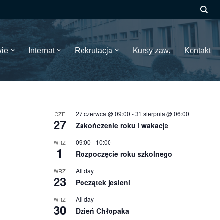
wie
Internat
Rekrutacja
Kursy zaw.
Kontakt
27 czerwca @ 09:00
-
31 sierpnia @ 06:00
CZE
27
Zakończenie roku i wakacje
09:00
-
10:00
WRZ
1
Rozpoczęcie roku szkolnego
All day
WRZ
23
Początek jesieni
All day
WRZ
30
Dzień Chłopaka