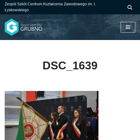
Zespół Szkół Centrum Kształcenia Zawodowego im. I.
Łyskowskiego
Przejdź
do
treści
DSC_1639