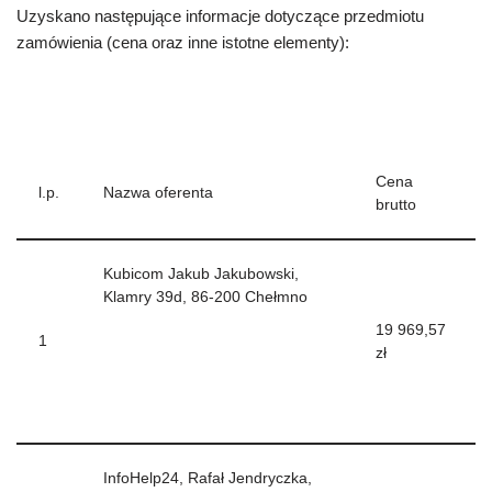
Uzyskano następujące informacje dotyczące przedmiotu
zamówienia (cena oraz inne istotne elementy):
Cena
l.p.
Nazwa oferenta
brutto
Kubicom Jakub Jakubowski,
Klamry 39d, 86-200 Chełmno
19 969,57
1
zł
InfoHelp24, Rafał Jendryczka,