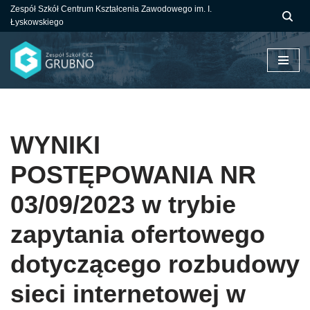
Zespół Szkół Centrum Kształcenia Zawodowego im. I.
Łyskowskiego
Przejdź
do
treści
WYNIKI
POSTĘPOWANIA NR
03/09/2023 w trybie
zapytania ofertowego
dotyczącego rozbudowy
sieci internetowej w