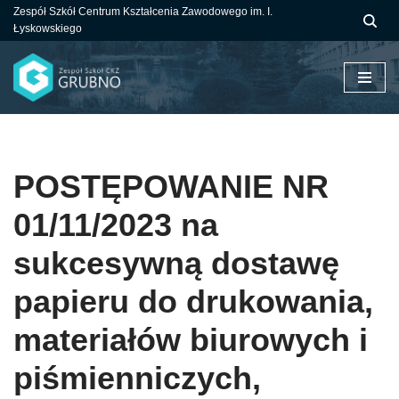
Zespół Szkół Centrum Kształcenia Zawodowego im. I.
Łyskowskiego
Przejdź
do
treści
POSTĘPOWANIE NR
01/11/2023 na
sukcesywną dostawę
papieru do drukowania,
materiałów biurowych i
piśmienniczych,