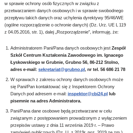
w sprawie ochrony osób fizycznych w związku z
przetwarzaniem danych osobowych i w sprawie swobodnego
przepływu takich danych oraz uchylenia dyrektywy 95/46/WE
(ogólne rozporządzenie o ochronie danych) (Dz. Urz. UE L 119
z 04.05.2016, str. 1), dalej „Rozporządzenie”, informuję, że:
Administratorem Pani/Pana danych osobowych jest
Zespół
Szkół Centrum Kształcenia Zawodowego im. Ignacego
Łyskowskiego w Grubnie, Grubno 56, 86-212 Stolno,
adres e-mail:
sekretariat@grubno.pl
, nr tel. 56 686 21 78
W sprawach z zakresu ochrony danych osobowych może
się Pani/Pan kontaktować się z Inspektorem Ochrony
Danych pod adresem e-mail:
inspektor@cbi24.pl
lub
pisemnie na adres Administratora.
Pani/Pana dane osobowe będą przetwarzane w celu
związanym z postępowaniem prowadzonym z wyłączeniem
przepisów ustawy z dnia 11 września 2019 r. – Prawo
zamówień publicznych (Dz. U. z 2019r. poz. 2019 ze zm.).