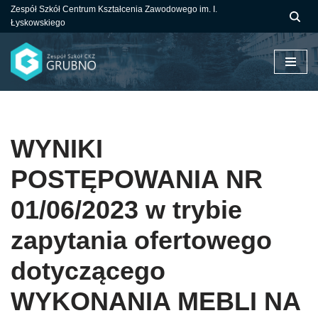
Zespół Szkół Centrum Kształcenia Zawodowego im. I.
Łyskowskiego
Przejdź
do
treści
WYNIKI
POSTĘPOWANIA NR
01/06/2023 w trybie
zapytania ofertowego
dotyczącego
WYKONANIA MEBLI NA