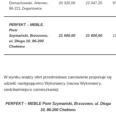
Domachowski, Jeleniec,
20 320,00
22 047,20
9
86-221 Zegartowice
PERFEKT – MEBLE,
Piotr
Szymański,
Brzozowo,
21 600,00
21 600,00
1
ul. Długa 10, 86-200
Chełmno
W wyniku analizy ofert przedmiotowe zamówienie proponuje się
udzielić następującemu Wykonawcy (nazwa Wykonawcy,
siedziba/miejsce zamieszkania):
PERFEKT – MEBLE Piotr Szymański,
Brzozowo, ul. Długa
10, 86-200 Chełmno